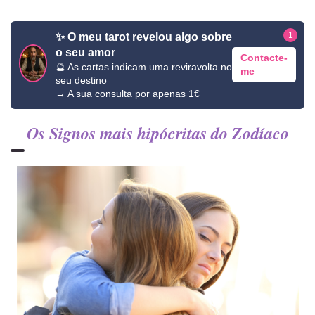
1
✨ O meu tarot revelou algo sobre
o seu amor
Contacte-
🔮 As cartas indicam uma reviravolta no
me
seu destino
→ A sua consulta por apenas 1€
Os Signos mais hipócritas do Zodíaco