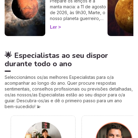
Prepare os lenços e a
100%, apenas precisa de
manta macia: a 11 de agosto
ter a hora e o local do seu
de 2026, às 9h30, Marte, o
nascimento.
nosso planeta guerreiro,
guarda a espada, deixa a
Ler
agitação mental de Gémeos
e aninha-se no signo terno
e lunar do Caranguejo, até
cerca de 27 de setembro.
🌟 Especialistas ao seu dispor
Muitos astrólogos
desprezam este trânsito por
durante todo o ano
o acharem «fraco»… mas eu
vou mostrar-lhe porque é
talvez um dos mais
Seleccionámos os/as melhores Especialistas para o/a
profundamente humanos do
acompanhar ao longo do ano. Quer procure respostas
ano. Siga-me: o seu
sentimentais, conselhos profissionais ou previsões detalhadas,
coração vai perceber. 💛
os/as nossos/as Especialistas estão ao seu dispor para o/a
guiar. Descubra-os/as e dê o primeiro passo para um ano
bem-sucedido! 💫