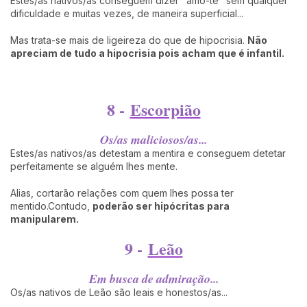
Estes/as nativos/as conseguem dizer "amo-te" sem qualquer
dificuldade e muitas vezes, de maneira superficial...
Mas trata-se mais de ligeireza do que de hipocrisia.
Não
apreciam de tudo a hipocrisia pois acham que é infantil.
8 -
Escorpião
Os/as maliciosos/as...
Estes/as nativos/as detestam a mentira e conseguem detetar
perfeitamente se alguém lhes mente.
Alias, cortarão relações com quem lhes possa ter
mentido.Contudo,
poderão ser hipócritas para
manipularem.
9 -
Leão
Em busca de admiração...
Os/as nativos de Leão são leais e honestos/as...