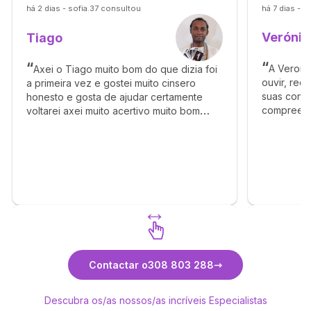
há 2 dias - sofia.37 consultou
há 7 dias - 
Verónic
Tiago
A Veroni
Axei o Tiago muito bom do que dizia foi
ouvir, rec
a primeira vez e gostei muito cinsero
suas consu
honesto e gosta de ajudar certamente
compreend
voltarei axei muito acertivo muito bom
uma verdad
obrigado por tudo beijinhos
Descubra Tiago
Contactar o
308 803 288
Descubra os/as nossos/as incríveis Especialistas