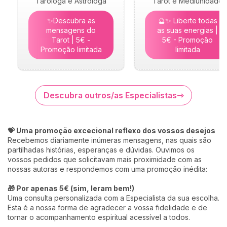
Taróloga e Astróloga
Tarot e Mediunidade
✨Descubra as
🔮✨ Liberte todas
mensagens do
as suas energias |
Tarot | 5€ -
5€ - Promoção
Promoção limitada
limitada
Descubra outros/as Especialistas
💝 Uma promoção excecional reflexo dos vossos desejos
Recebemos diariamente inúmeras mensagens, nas quais são
partilhadas histórias, esperanças e dúvidas. Ouvimos os
vossos pedidos que solicitavam mais proximidade com as
nossas autoras e respondemos com uma promoção inédita:
🎁 Por apenas 5€ (sim, leram bem!)
Uma consulta personalizada com a Especialista da sua escolha.
Esta é a nossa forma de agradecer a vossa fidelidade e de
tornar o acompanhamento espiritual acessível a todos.