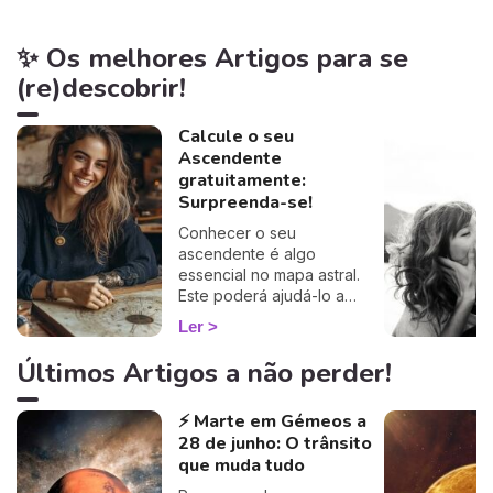
✨ Os melhores Artigos para se
(re)descobrir!
Calcule o seu
Ascendente
gratuitamente:
Surpreenda-se!
Conhecer o seu
ascendente é algo
essencial no mapa astral.
Este poderá ajudá-lo a
compreender o porquê de
Ler
alguns comportamentos e
que imagem transmite aos
Últimos Artigos a não perder!
outros… Calcule o seu
ascendente gratuitamente e
⚡ Marte em Gémeos a
descubra como este
28 de junho: O trânsito
influencia o seu Signo Solar
e as suas relações. É um
que muda tudo
cálculo simples e fiável a