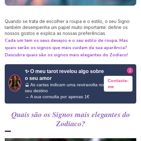
Quando se trata de escolher a roupa e o estilo, o seu Signo
também desempenha um papel muito importante: define os
nossos gostos e explica as nossas preferências.
Cada um tem os seus desejos e o seu estilo de roupa. Mas
quais serão os signos que mais cuidam da sua aparência?
Descubra quais são os signos mais elegantes do Zodíaco!
1
✨ O meu tarot revelou algo sobre
o seu amor
Contacte-
🔮 As cartas indicam uma reviravolta no
me
seu destino
→ A sua consulta por apenas 1€
Quais são os Signos mais elegantes do
Zodíaco?