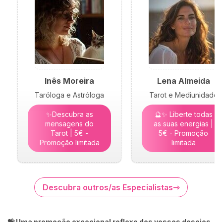
Inês Moreira
Lena Almeida
Taróloga e Astróloga
Tarot e Mediunidade
✨Descubra as
🔮✨ Liberte todas
mensagens do
as suas energias |
Tarot | 5€ -
5€ - Promoção
Promoção limitada
limitada
Descubra outros/as Especialistas
💝 Uma promoção excecional reflexo dos vossos desejos