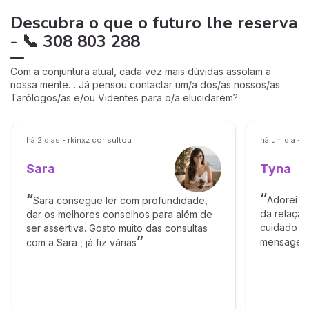
Descubra o que o futuro lhe reserva
- 📞 308 803 288
Com a conjuntura atual, cada vez mais dúvidas assolam a
nossa mente… Já pensou contactar um/a dos/as nossos/as
Tarólogos/as e/ou Videntes para o/a elucidarem?
há 2 dias - rkinxz consultou
há um dia - 
Tyna
Sara
Adorei a
Sara consegue ler com profundidade,
da relação
dar os melhores conselhos para além de
cuidado d
ser assertiva. Gosto muito das consultas
mensagem p
com a Sara , já fiz várias