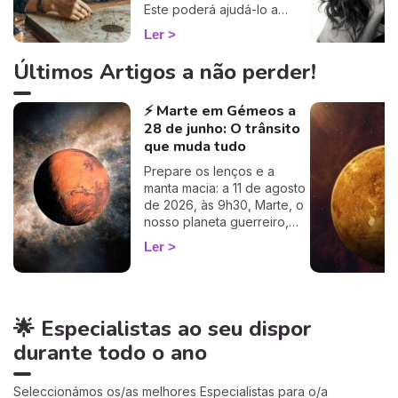
Este poderá ajudá-lo a
compreender o porquê de
Ler
alguns comportamentos e
que imagem transmite aos
Últimos Artigos a não perder!
outros… Calcule o seu
ascendente gratuitamente e
⚡ Marte em Gémeos a
descubra como este
28 de junho: O trânsito
influencia o seu Signo Solar
e as suas relações. É um
que muda tudo
cálculo simples e fiável a
Prepare os lenços e a
100%, apenas precisa de
manta macia: a 11 de agosto
ter a hora e o local do seu
de 2026, às 9h30, Marte, o
nascimento.
nosso planeta guerreiro,
guarda a espada, deixa a
Ler
agitação mental de Gémeos
e aninha-se no signo terno
e lunar do Caranguejo, até
cerca de 27 de setembro.
🌟 Especialistas ao seu dispor
Muitos astrólogos
desprezam este trânsito por
durante todo o ano
o acharem «fraco»… mas eu
vou mostrar-lhe porque é
talvez um dos mais
Seleccionámos os/as melhores Especialistas para o/a