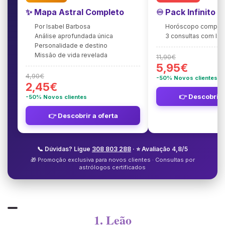
✨ Mapa Astral Completo
♾️ Pack Infinito 
Por Isabel Barbosa
Horóscopo complet
Análise aprofundada única
3 consultas com Is
Personalidade e destino
Missão de vida revelada
11,90€
5,95€
4,90€
-50% Novos clientes
2,45€
👉 Descobrir 
-50% Novos clientes
👉 Descobrir a oferta
📞 Dúvidas? Ligue
308 803 288
· ⭐ Avaliação 4,8/5
🎁 Promoção exclusiva para novos clientes · Consultas por
astrólogos certificados
1. Leão