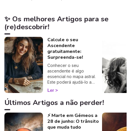
✨ Os melhores Artigos para se
(re)descobrir!
Calcule o seu
Ascendente
gratuitamente:
Surpreenda-se!
Conhecer o seu
ascendente é algo
essencial no mapa astral.
Este poderá ajudá-lo a
compreender o porquê de
Ler
alguns comportamentos e
que imagem transmite aos
Últimos Artigos a não perder!
outros… Calcule o seu
ascendente gratuitamente e
⚡ Marte em Gémeos a
descubra como este
28 de junho: O trânsito
influencia o seu Signo Solar
e as suas relações. É um
que muda tudo