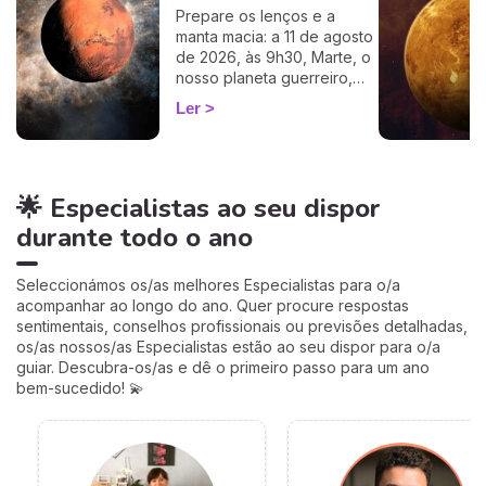
cálculo simples e fiável a
Prepare os lenços e a
100%, apenas precisa de
manta macia: a 11 de agosto
ter a hora e o local do seu
de 2026, às 9h30, Marte, o
nascimento.
nosso planeta guerreiro,
guarda a espada, deixa a
Ler
agitação mental de Gémeos
e aninha-se no signo terno
e lunar do Caranguejo, até
cerca de 27 de setembro.
🌟 Especialistas ao seu dispor
Muitos astrólogos
desprezam este trânsito por
durante todo o ano
o acharem «fraco»… mas eu
vou mostrar-lhe porque é
talvez um dos mais
Seleccionámos os/as melhores Especialistas para o/a
profundamente humanos do
acompanhar ao longo do ano. Quer procure respostas
ano. Siga-me: o seu
sentimentais, conselhos profissionais ou previsões detalhadas,
coração vai perceber. 💛
os/as nossos/as Especialistas estão ao seu dispor para o/a
guiar. Descubra-os/as e dê o primeiro passo para um ano
bem-sucedido! 💫