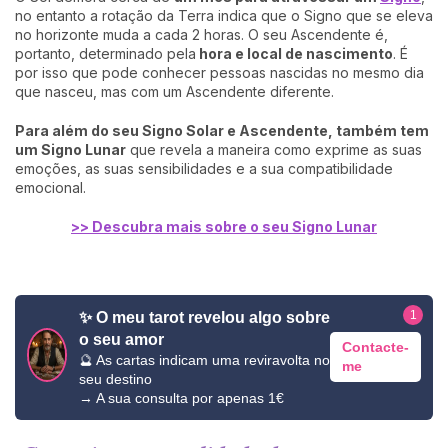
no entanto a rotação da Terra indica que o Signo que se eleva
no horizonte muda a cada 2 horas. O seu Ascendente é,
portanto, determinado pela
hora e local de nascimento
. É
por isso que pode conhecer pessoas nascidas no mesmo dia
que nasceu, mas com um Ascendente diferente.
Para além do seu Signo Solar e Ascendente, também tem
um Signo Lunar
que revela a maneira como exprime as suas
emoções, as suas sensibilidades e a sua compatibilidade
emocional.
>> Descubra mais sobre o seu Signo Lunar
1
✨ O meu tarot revelou algo sobre
o seu amor
Contacte-
🔮 As cartas indicam uma reviravolta no
me
seu destino
→ A sua consulta por apenas 1€