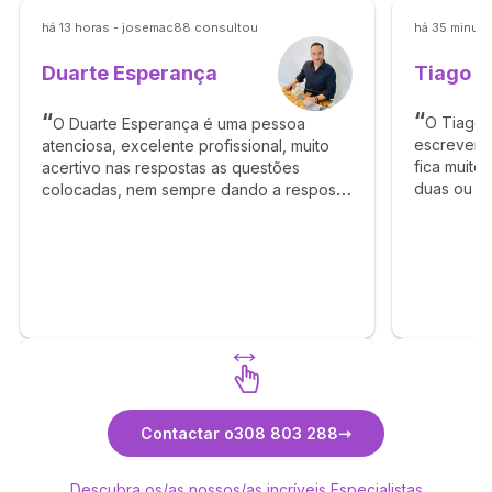
há 13 horas - josemac88 consultou
há 35 minuto
Tiago
Duarte Esperança
O Tiago 
O Duarte Esperança é uma pessoa
escrever e
atenciosa, excelente profissional, muito
fica muito
acertivo nas respostas as questões
duas ou m
colocadas, nem sempre dando a resposta
mensagem 
que pretendo mas arranja maneira de
claro a qu
tentar ajudar a conseguir solução ou
através de outra abordagem. Sinto
confiança com ele. Recomendo
Descubra Duarte Esperança
Contactar o
308 803 288
Descubra os/as nossos/as incríveis Especialistas