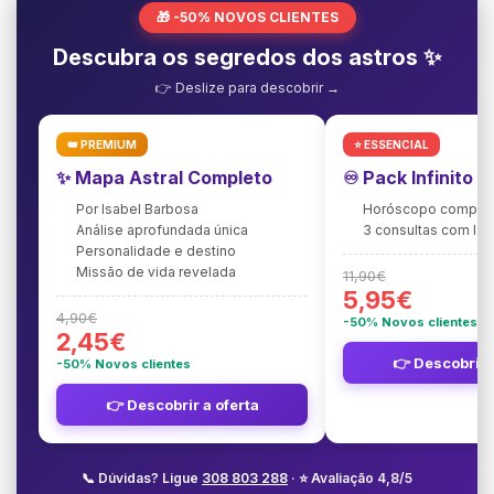
🎁 -50% NOVOS CLIENTES
Descubra os segredos dos astros ✨
👉 Deslize para descobrir →
👑 PREMIUM
⭐ ESSENCIAL
✨ Mapa Astral Completo
♾️ Pack Infinito 
Por Isabel Barbosa
Horóscopo complet
Análise aprofundada única
3 consultas com Is
Personalidade e destino
Missão de vida revelada
11,90€
5,95€
4,90€
-50% Novos clientes
2,45€
👉 Descobrir 
-50% Novos clientes
👉 Descobrir a oferta
📞 Dúvidas? Ligue
308 803 288
· ⭐ Avaliação 4,8/5