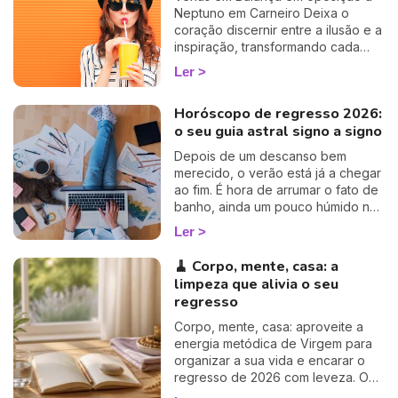
Neptuno em Carneiro Deixa o
coração discernir entre a ilusão e a
inspiração, transformando cada
sentimento numa ponte luminosa
Ler
para a alma.
Horóscopo de regresso 2026:
o seu guia astral signo a signo
Depois de um descanso bem
merecido, o verão está já a chegar
ao fim. É hora de arrumar o fato de
banho, ainda um pouco húmido no
fundo do armário, confesse 😏, e
Ler
de dizer adeus às sestas na rede
de descanso. O tumulto do
🧹 Corpo, mente, casa: a
quotidiano regressa a galope:
limpeza que alivia o seu
trabalho, família, vida amorosa…
regresso
Mas respire fundo, não volta a
bordo sozinho(a)! Preparei-lhe o
Corpo, mente, casa: aproveite a
seu roteiro astral, signo a signo,
energia metódica de Virgem para
para retomar o ritmo com
organizar a sua vida e encarar o
suavidade e, sobretudo, com um
regresso de 2026 com leveza. O
sorriso.
guia da Ema.