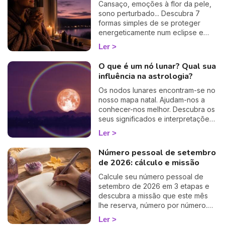
Cansaço, emoções à flor da pele,
sono perturbado... Descubra 7
formas simples de se proteger
energeticamente num eclipse e
atravessá-lo com suavidade. 🛡️🌒
Ler
O que é um nó lunar? Qual sua
influência na astrologia?
Os nodos lunares encontram-se no
nosso mapa natal. Ajudam-nos a
conhecer-nos melhor. Descubra os
seus significados e interpretações
astrológicas.
Ler
Número pessoal de setembro
de 2026: cálculo e missão
Calcule seu número pessoal de
setembro de 2026 em 3 etapas e
descubra a missão que este mês
lhe reserva, número por número.
🔢✨
Ler