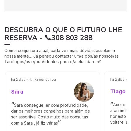
DESCUBRA O QUE O FUTURO LHE
RESERVA - 📞308 803 288
Com a conjuntura atual, cada vez mais dúvidas assolam a
nossa mente… Já pensou contactar um/a dos/as nossos/as
Tarólogos/as e/ou Videntes para o/a elucidarem?
há 2 dias - rkinxz consultou
há 2 dias - 
Tiago
Sara
Axei o T
Sara consegue ler com profundidade,
a primeira
dar os melhores conselhos para além de
honesto e 
ser assertiva. Gosto muito das consultas
voltarei a
com a Sara , já fiz várias
obrigado p