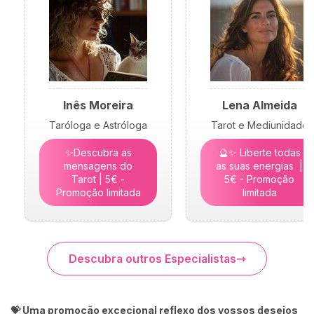
Inês Moreira
Lena Almeida
Taróloga e Astróloga
Tarot e Mediunidade
✨Descubra as
🔮✨ Liberte todas
mensagens do
as suas energias |
Tarot | 5€ -
5€ - Promoção
Promoção limitada
limitada
Descubra outros Especialistas
💝 Uma promoção excecional reflexo dos vossos desejos