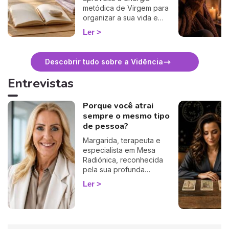
metódica de Virgem para
organizar a sua vida e
encarar o regresso de
Ler
2026 com leveza. O guia da
Ema.
Descobrir tudo sobre a Vidência
Entrevistas
Porque você atrai
sempre o mesmo tipo
de pessoa?
Margarida, terapeuta e
especialista em Mesa
Radiónica, reconhecida
pela sua profunda
compreensão dos
Ler
bloqueios emocionais e
energéticos, traz hoje luz a
um ciclo frustrante que se
repete silenciosamente na
vida de muitas pessoas: a