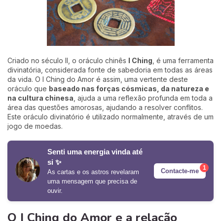
Criado no século II, o oráculo chinês
I Ching
, é uma ferramenta
divinatória, considerada fonte de sabedoria em todas as áreas
da vida. O I Ching do Amor é assim, uma vertente deste
oráculo que
baseado nas forças cósmicas, da natureza e
na cultura chinesa
, ajuda a uma reflexão profunda em toda a
área das questões amorosas, ajudando a resolver conflitos.
Este oráculo divinatório é utilizado normalmente, através de um
jogo de moedas.
Senti uma energia vinda até
si ✨
1
Contacte-me
As cartas e os astros revelaram
uma mensagem que precisa de
ouvir.
O I Ching do Amor e a relação