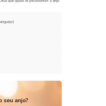
Deus que ajuda os pecadores»
: o anjo
ranguejo)
o seu anjo?