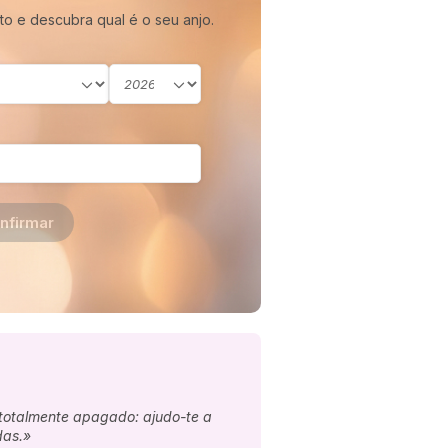
to e descubra qual é o seu anjo.
nfirmar
 totalmente apagado: ajudo-te a
das.»