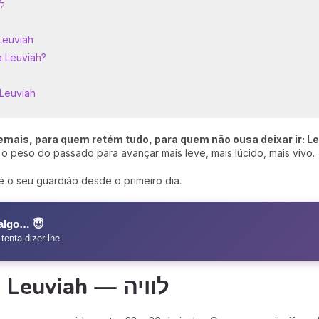
h — לוויה
Leuviah
a Leuviah?
 Leuviah
mais, para quem retém tudo, para quem não ousa deixar ir: Le
o peso do passado para avançar mais leve, mais lúcido, mais vivo.
é o seu guardião desde o primeiro dia.
 algo… 😇
enta dizer-lhe.
Características de Leuviah — לוויה