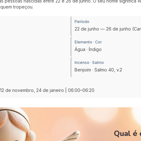
as pessoas nascidas entre 22 e 26 de junho. O seu nome significa
«
a quem tropeçou.
Período
22 de junho — 26 de junho (Ca
Elemento · Cor
Água · Índigo
Incenso · Salmo
Benjoim · Salmo 40, v.2
, 12 de novembro, 24 de janeiro | 06:00–06:20
Qual é 