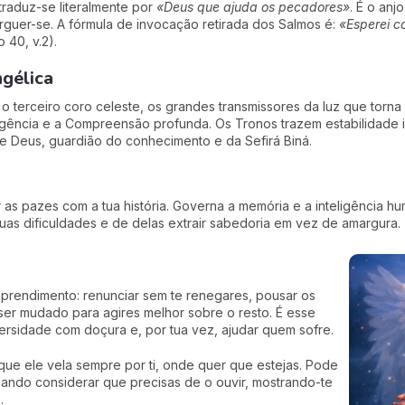
traduz-se literalmente por
«Deus que ajuda os pecadores»
. É o an
rguer-se. A fórmula de invocação retirada dos Salmos é:
«Esperei c
 40, v.2).
ngélica
: o terceiro coro celeste, os grandes transmissores da luz que tor
eligência e a Compreensão profunda. Os Tronos trazem estabilidade i
e Deus, guardião do conhecimento e da Sefirá Biná.
r as pazes com a tua história. Governa a memória e a inteligência h
uas dificuldades e de delas extrair sabedoria em vez de amargura.
prendimento: renunciar sem te renegares, pousar os
 ser mudado para agires melhor sobre o resto. É esse
versidade com doçura e, por tua vez, ajudar quem sofre.
 que ele vela sempre por ti, onde quer que estejas. Pode
ando considerar que precisas de o ouvir, mostrando-te
.