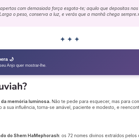
e apertas com demasiada força esgota-te; aquilo que depositas nas 
Larga o peso, conserva a luz, e verás que a manhã chega sempre.
✦ ✦ ✦
era 🌙
seu Anjo quer mostrar-lhe.
uviah?
e da memória luminosa.
Não te pede para esquecer, mas para com
 a sua influência, torna-se amável, paciente e modesto, e reencont
ado do Shem HaMephorash
: os 72 nomes divinos extraídos pelos 