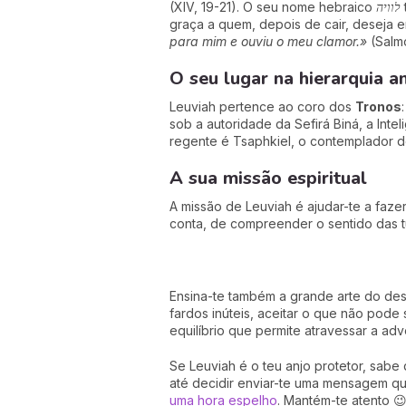
(XIV, 19-21). O seu nome hebraico
לוויה
graça a quem, depois de cair, deseja e
para mim e ouviu o meu clamor.»
(Salmo
O seu lugar na hierarquia a
Leuviah pertence ao coro dos
Tronos
sob a autoridade da Sefirá Biná, a Int
regente é Tsaphkiel, o contemplador d
A sua missão espiritual
A missão de Leuviah é ajudar-te a faze
conta, de compreender o sentido das t
Ensina-te também a grande arte do des
fardos inúteis, aceitar o que não pode
equilíbrio que permite atravessar a ad
Se Leuviah é o teu anjo protetor, sabe
até decidir enviar-te uma mensagem qu
uma hora espelho
. Mantém-te atento 😉