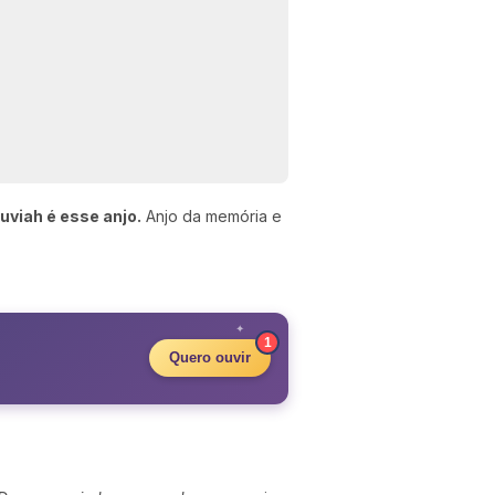
uviah é esse anjo.
Anjo da memória e
✦
1
Quero ouvir