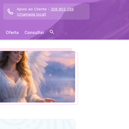
Apoio ao Cliente -
308 803 288
(chamada local)
Oferta
Consultar