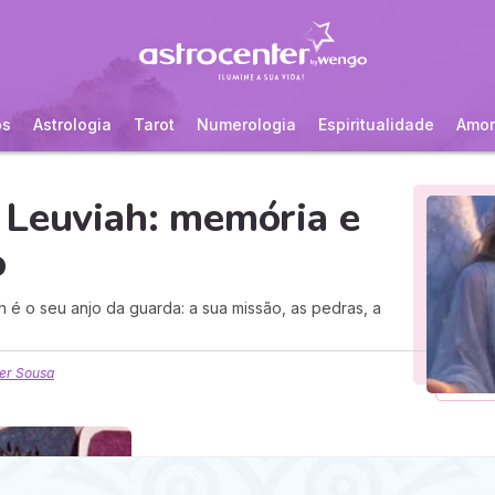
os
Astrologia
Tarot
Numerologia
Espiritualidade
Amor
 Leuviah: memória e
o
 é o seu anjo da guarda: a sua missão, as pedras, a
er Sousa