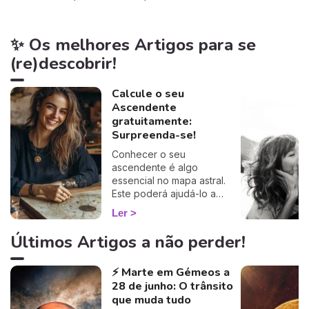
✨ Os melhores Artigos para se
(re)descobrir!
Calcule o seu
Ascendente
gratuitamente:
Surpreenda-se!
Conhecer o seu
ascendente é algo
essencial no mapa astral.
Este poderá ajudá-lo a
compreender o porquê de
Ler
alguns comportamentos e
que imagem transmite aos
Últimos Artigos a não perder!
outros… Calcule o seu
ascendente gratuitamente e
⚡ Marte em Gémeos a
descubra como este
28 de junho: O trânsito
influencia o seu Signo Solar
e as suas relações. É um
que muda tudo