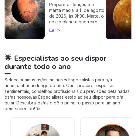
cálculo simples e fiável a
Prepare os lenços e a
100%, apenas precisa de
manta macia: a 11 de agosto
ter a hora e o local do seu
de 2026, às 9h30, Marte, o
nascimento.
nosso planeta guerreiro,
guarda a espada, deixa a
Ler
agitação mental de Gémeos
e aninha-se no signo terno
e lunar do Caranguejo, até
cerca de 27 de setembro.
🌟 Especialistas ao seu dispor
Muitos astrólogos
desprezam este trânsito por
durante todo o ano
o acharem «fraco»… mas eu
vou mostrar-lhe porque é
talvez um dos mais
Seleccionámos os/as melhores Especialistas para o/a
profundamente humanos do
acompanhar ao longo do ano. Quer procure respostas
ano. Siga-me: o seu
sentimentais, conselhos profissionais ou previsões detalhadas,
coração vai perceber. 💛
os/as nossos/as Especialistas estão ao seu dispor para o/a
guiar. Descubra-os/as e dê o primeiro passo para um ano
bem-sucedido! 💫