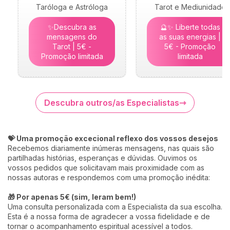
Taróloga e Astróloga
Tarot e Mediunidade
✨Descubra as
🔮✨ Liberte todas
mensagens do
as suas energias |
Tarot | 5€ -
5€ - Promoção
Promoção limitada
limitada
Descubra outros/as Especialistas
💝 Uma promoção excecional reflexo dos vossos desejos
Recebemos diariamente inúmeras mensagens, nas quais são
partilhadas histórias, esperanças e dúvidas. Ouvimos os
vossos pedidos que solicitavam mais proximidade com as
nossas autoras e respondemos com uma promoção inédita:
🎁 Por apenas 5€ (sim, leram bem!)
Uma consulta personalizada com a Especialista da sua escolha.
Esta é a nossa forma de agradecer a vossa fidelidade e de
tornar o acompanhamento espiritual acessível a todos.