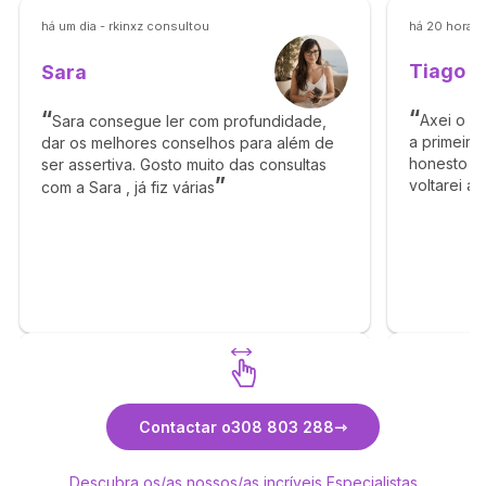
há um dia - rkinxz consultou
há 20 horas 
Tiago
Sara
Axei o T
Sara consegue ler com profundidade,
a primeira
dar os melhores conselhos para além de
honesto e 
ser assertiva. Gosto muito das consultas
voltarei a
com a Sara , já fiz várias
obrigado p
Descubra Sara
Contactar o
308 803 288
Descubra os/as nossos/as incríveis Especialistas