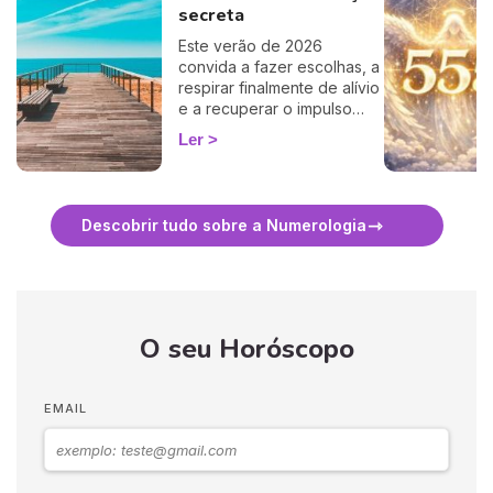
secreta
Este verão de 2026
convida a fazer escolhas, a
respirar finalmente de alívio
e a recuperar o impulso
certo. Consoante o seu Ano
Ler
Pessoal, a estação oscila
entre revelações no amor,
vontade de ir mais longe,
serenidade familiar e
Descobrir tudo sobre a Numerologia
decisões libertadoras. Um
período sensível, luminoso,
por vezes elétrico… mas
sempre portador de
renovação. Descubramos
do que será feita a época
O seu Horóscopo
estival graças às previsões
de Anne-Marie Pellegrin. A
nossa numeróloga vai
EMAIL
revelar-lhe todos os
segredos do verão. Só falta
calcular o seu número para
ficar a saber tudo.