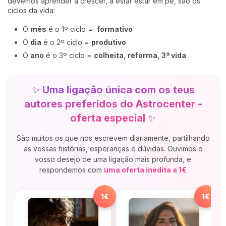
devemos aprender a crescer, a estar estar em pé, são os
ciclos da vida:
O
mês
é o 1º ciclo =
formativo
O
dia
é o 2º ciclo =
produtivo
O
ano
é o 3º ciclo =
colheita
, reforma, 3ª vida
✨
Uma ligação única com os teus
autores preferidos do Astrocenter -
oferta especial
✨
São muitos os que nos escrevem diariamente, partilhando
as vossas histórias, esperanças e dúvidas. Ouvimos o
vosso desejo de uma ligação mais profunda, e
respondemos com
uma oferta inédita a 1€
1€
1€