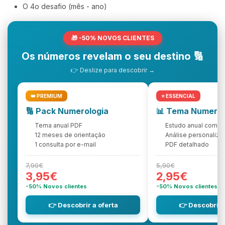
O 4o desafio (mês - ano)
🎁 -50% NOVOS CLIENTES
Os números revelam o seu destino 🔢
👉 Deslize para descobrir →
👑 PREMIUM
⭐ ESSENCIAL
🔢 Pack Numerologia
📊 Tema Numerol
Tema anual PDF
Estudo anual compl
12 meses de orientação
Análise personaliza
1 consulta por e-mail
PDF detalhado
7,90€
5,90€
3,95€
2,95€
-50% Novos clientes
-50% Novos clientes
👉 Descobrir a oferta
👉 Descobrir 