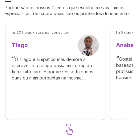
Porque são os nossos Clientes que escolhem e avaliam os
Especialistas, descubra quais são os preferidos do momento!
há 20 horas - susanavi consultou
há 5 dias - 
Anabel
Tiago
Gostei ba
O Tiago é simpático mas demora a
baseada e
escrever e o tempo passa muito rápido
profission
fica muito caro! E por vezes se fizermos
transmitiu
duas ou mais perguntas na mesma
Obrigado 
mensagem quando responde não fica
concretize.
claro a que pergunta é a resposta!