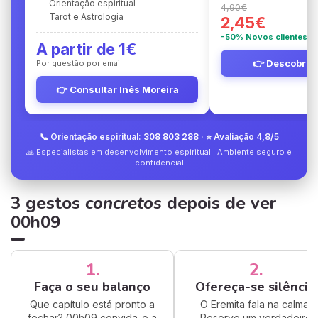
Orientação espiritual
4,90€
Tarot e Astrologia
2,45€
-50% Novos clientes
A partir de 1€
👉 Descobrir 
Por questão por email
👉 Consultar Inês Moreira
📞 Orientação espiritual:
308 803 288
· ⭐ Avaliação 4,8/5
🙏 Especialistas em desenvolvimento espiritual · Ambiente seguro e
confidencial
3 gestos
concretos
depois de ver
00h09
1.
2.
Faça o seu balanço
Ofereça-se silêncio
Que capítulo está pronto a
O Eremita fala na calma.
fechar? 00h09 convida-o a
Reserve um verdadeiro