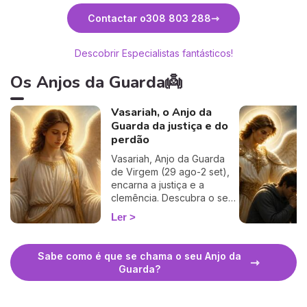
Descubra Tiago
Des
Contactar o
308 803 288
Descobrir Especialistas fantásticos!
Os Anjos da Guarda👼
Vasariah, o Anjo da
Guarda da justiça e do
perdão
Vasariah, Anjo da Guarda
de Virgem (29 ago-2 set),
encarna a justiça e a
clemência. Descubra o seu
período, oração, dias de
Ler
regência e como invocá-lo.
Sabe como é que se chama o seu Anjo da
Guarda?