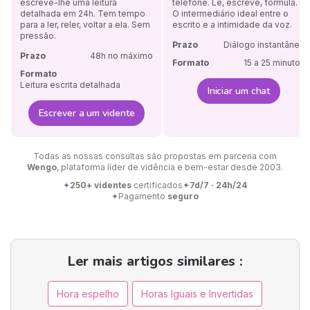
escreve-lhe uma leitura
telefone. Lê, escreve, formula.
detalhada em 24h. Tem tempo
O intermediário ideal entre o
para a ler, reler, voltar a ela. Sem
escrito e a intimidade da voz.
pressão.
Prazo
Diálogo instantâneo
Prazo
48h no máximo
Formato
15 a 25 minutos
Formato
Leitura escrita detalhada
Iniciar um chat
Escrever a um vidente
Todas as nossas consultas são propostas em parceria com
Wengo
, plataforma líder de vidência e bem-estar desde 2003.
✦
250+ videntes
certificados
✦
7d/7 · 24h/24
✦
Pagamento
seguro
Ler mais artigos similares :
Hora espelho
Horas Iguais e Invertidas