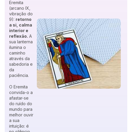
Eremita
(arcano IX,
vibração do
9):
retorno
a si, calma
interior e
reflexão.
A
sua lanterna
ilumina o
caminho
através da
sabedoria e
da
paciência.
O Eremita
convida-o a
afastar-se
do ruído do
mundo para
melhor ouvir
a sua
intuição: é
no silêncio