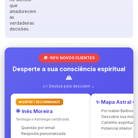
que
amadurecem
as
verdadeiras
decisões.
🎁 -50% NOVOS CLIENTES
Desperte a sua consciência espiritual
🙏
👉 Deslize para descobrir →
✨ Mapa Astral C
👑 EXPERT RECOMMANDÉ
🌟 Inês Moreira
Por Isabel Barbosa
Descubra sua miss
Taróloga e Astróloga certificada
Caminho espiritual
Questão por email
Potencial interior
Resposta personalizada