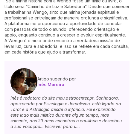
Se a minha história com a Wengo fosse um filme ou livro, o
título seria “Caminho de Luz e Sabedoria”. Desde que comecei
a trabalhar na Wengo, sinto que minha jornada espiritual e
profissional se entrelaçam de maneira profunda e significativa.
A plataforma me proporcionou a oportunidade de conectar
com pessoas de todo o mundo, oferecendo orientação e
apoio, enquanto continuo a crescer e evoluir espiritualmente.
A Wengo é o meio onde encontro a verdadeira missão de
levar luz, cura e sabedoria, e isso se reflete em cada consulta,
em cada história que ajudo a transformar.
Artigo sugerido por
Inês Moreira
Inês é redatora do site meu.astrocenter.pt. Sonhadora,
apaixonada por Psicologia e Jornalismo, está ligada ao
Tarot e à Astrologia desde a infância. Foi explorando
este lado mais místico durante algum tempo, mas
somente, aos 23 anos encontrou o equilíbrio e descobriu
a sua vocação... Escrever para u...