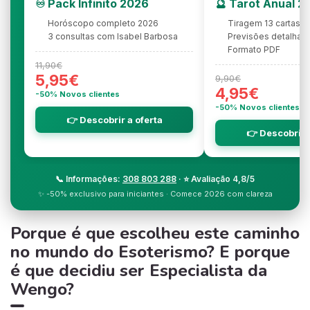
♾️ Pack Infinito 2026
🔮 Tarot Anual 2
Horóscopo completo 2026
Tiragem 13 cartas
3 consultas com Isabel Barbosa
Previsões detalhad
Formato PDF
11,90€
5,95€
9,90€
4,95€
-50% Novos clientes
-50% Novos clientes
👉 Descobrir a oferta
👉 Descobrir 
📞 Informações:
308 803 288
· ⭐ Avaliação 4,8/5
✨ -50% exclusivo para iniciantes · Comece 2026 com clareza
Porque é que escolheu este caminho
no mundo do Esoterismo? E porque
é que decidiu ser Especialista da
Wengo?