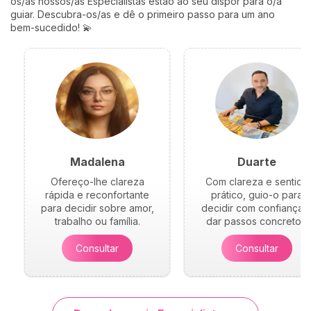
os/as nossos/as Especialistas estão ao seu dispor para o/a
guiar. Descubra-os/as e dê o primeiro passo para um ano
bem-sucedido! 💫
Madalena
Duarte
Ofereço-lhe clareza
Com clareza e sentido
rápida e reconfortante
prático, guio-o para
para decidir sobre amor,
decidir com confiança 
trabalho ou família.
dar passos concretos.
Consultar
Consultar