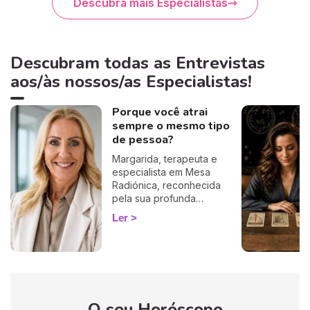
Descubra mais Especialistas
Descubram todas as Entrevistas
aos/às nossos/as Especialistas!
Porque você atrai
sempre o mesmo tipo
de pessoa?
Margarida, terapeuta e
especialista em Mesa
Radiónica, reconhecida
pela sua profunda
compreensão dos
Ler
bloqueios emocionais e
energéticos, traz hoje luz a
um ciclo frustrante que se
repete silenciosamente na
vida de muitas pessoas: a
atração constante pelo
mesmo tipo de parceiro e
O seu Horóscopo