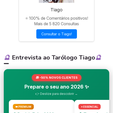
Tiago
⭐ 100% de Comentários positivos!
Mais de 5 820 Consultas
Consultar o Tiago!
🔮
🔮
Entrevista ao Tarólogo Tiago
🎁 -50% NOVOS CLIENTES
Prepare o seu ano 2026 ✨
👉 Deslize para descobrir →
👑 PREMIUM
⭐ ESSENCIAL