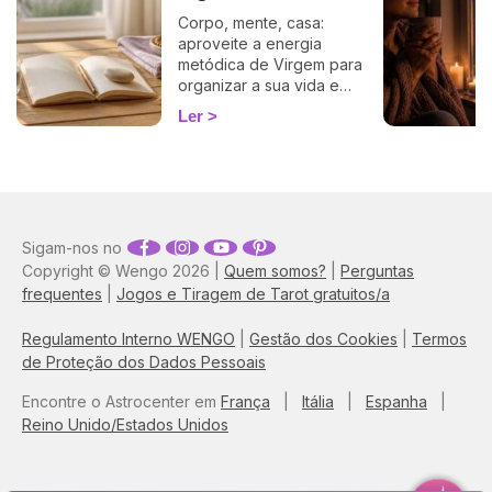
Corpo, mente, casa:
aproveite a energia
metódica de Virgem para
organizar a sua vida e
encarar o regresso de
Ler
2026 com leveza. O guia da
Ema.
Sigam-nos no
Copyright © Wengo 2026 |
Quem somos?
|
Perguntas
frequentes
|
Jogos e Tiragem de Tarot gratuitos/a
Regulamento Interno WENGO
|
Gestão dos Cookies
|
Termos
de Proteção dos Dados Pessoais
Encontre o Astrocenter em
França
|
Itália
|
Espanha
|
Reino Unido/Estados Unidos