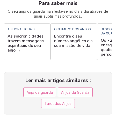
Para saber mais
O seu anjo da guarda manifesta-se no dia a dia através de
sinais subtis mas profundos...
AS HORAS IGUAIS
O NÚMERO DOS ANJOS
DESCOBR
DA GUAR
As sincronicidades
Encontre o seu
Os 72 a
trazem mensagens
número angélico e a
energias
espirituais do seu
sua missão de vida
qualida
anjo →
→
person
Ler mais artigos similares :
Anjo da guarda
Anjos da Guarda
Tarot dos Anjos