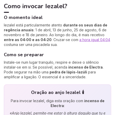
Como invocar Iezalel?
O momento ideal
Iezalel está particularmente atento
durante os seus dias de
regência anuais
: 1 de abril, 13 de junho, 25 de agosto, 6 de
novembro e 18 de janeiro. Ao longo do dia, é mais recetivo
entre as 04:00 e as 04:20
. Cruzar-se com
a hora igual 04:04
costuma ser uma piscadela sua.
Como se preparar
Instale-se num lugar tranquilo, respire e deixe o silêncio
instalar-se em si. Se possível, acenda
incenso de Electra
.
Pode segurar na mão uma
pedra de lápis-lazúli
para
amplificar a ligação. O essencial é a sinceridade.
Oração ao anjo Iezalel 🕯️
Para invocar Iezalel, diga esta oração com
incenso de
Electra
:
«Anjo Iezalel, permite-me estar à altura daquilo que tu e