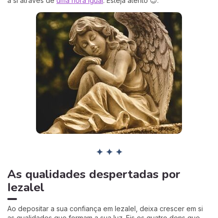
a si através de
uma hora igual
. Esteja atento 😉.
✦ ✦ ✦
As qualidades despertadas por
Iezalel
Ao depositar a sua confiança em Iezalel, deixa crescer em si
as qualidades que formam a sua luz. Eis os quatro dons que