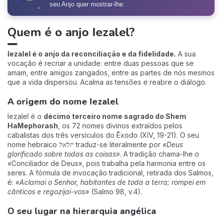
seu Anjo quer mostrar-lhe.
✦
Quem é o anjo Iezalel?
Iezalel é o anjo da reconciliação e da fidelidade.
A sua
vocação é recriar a unidade: entre duas pessoas que se
amam, entre amigos zangados, entre as partes de nós mesmos
que a vida dispersou. Acalma as tensões e reabre o diálogo.
A origem do nome Iezalel
Iezalel é o
décimo terceiro nome sagrado do Shem
HaMephorash
, os 72 nomes divinos extraídos pelos
cabalistas dos três versículos do Êxodo (XIV, 19-21). O seu
nome hebraico
יזלאל
traduz-se literalmente por
«Deus
glorificado sobre todas as coisas»
. A tradição chama-lhe o
«Conciliador de Deus», pois trabalha pela harmonia entre os
seres. A fórmula de invocação tradicional, retirada dos Salmos,
é:
«Aclamai o Senhor, habitantes de toda a terra; rompei em
cânticos e regozijai-vos»
(Salmo 98, v.4).
O seu lugar na hierarquia angélica