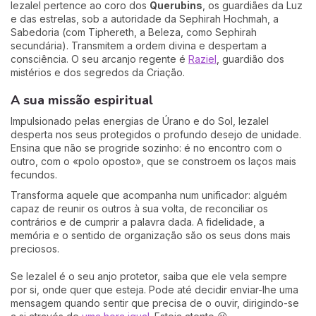
Iezalel pertence ao coro dos
Querubins
, os guardiães da Luz
e das estrelas, sob a autoridade da Sephirah Hochmah, a
Sabedoria (com Tiphereth, a Beleza, como Sephirah
secundária). Transmitem a ordem divina e despertam a
consciência. O seu arcanjo regente é
Raziel
, guardião dos
mistérios e dos segredos da Criação.
A sua missão espiritual
Impulsionado pelas energias de Úrano e do Sol, Iezalel
desperta nos seus protegidos o profundo desejo de unidade.
Ensina que não se progride sozinho: é no encontro com o
outro, com o «polo oposto», que se constroem os laços mais
fecundos.
Transforma aquele que acompanha num unificador: alguém
capaz de reunir os outros à sua volta, de reconciliar os
contrários e de cumprir a palavra dada. A fidelidade, a
memória e o sentido de organização são os seus dons mais
preciosos.
Se Iezalel é o seu anjo protetor, saiba que ele vela sempre
por si, onde quer que esteja. Pode até decidir enviar-lhe uma
mensagem quando sentir que precisa de o ouvir, dirigindo-se