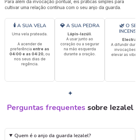
Para além da invocação pontual, eis práticas simples para
cultivar uma relação contínua com o seu anjo da guarda.
🕯 A SUA VELA
💎 A SUA PEDRA
🌿 O SE
INCENS
Uma vela prateada.
Lápis-lazúli
.
A usar junto ao
Electra
.
A acender de
coração ou a segurar
A difundir duran
preferência
entre as
na mão esquerda
invocações p
04:00 e as 04:20
, ou
durante a oração.
elevar as vibra
nos seus dias de
regência.
✦
Perguntas frequentes
sobre Iezalel
Quem é o anjo da guarda Iezalel?