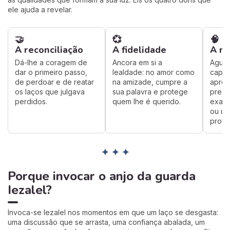
ele ajuda a revelar.
🤝
💞
🧠
A reconciliação
A fidelidade
A m
Dá-lhe a coragem de
Ancora em si a
Aguça
dar o primeiro passo,
lealdade: no amor como
capa
de perdoar e de reatar
na amizade, cumpre a
apren
os laços que julgava
sua palavra e protege
preci
perdidos.
quem lhe é querido.
exam
ou um
profis
✦ ✦ ✦
Porque invocar o anjo da guarda
Iezalel?
Invoca-se Iezalel nos momentos em que um laço se desgasta:
uma discussão que se arrasta, uma confiança abalada, um