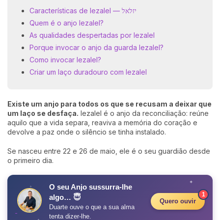
Características de Iezalel — יזלאל
Quem é o anjo Iezalel?
As qualidades despertadas por Iezalel
Porque invocar o anjo da guarda Iezalel?
Como invocar Iezalel?
Criar um laço duradouro com Iezalel
Existe um anjo para todos os que se recusam a deixar que
um laço se desfaça.
Iezalel é o anjo da reconciliação: reúne
aquilo que a vida separa, reaviva a memória do coração e
devolve a paz onde o silêncio se tinha instalado.
Se nasceu entre 22 e 26 de maio, ele é o seu guardião desde
o primeiro dia.
✦
O seu Anjo sussurra-lhe
✧
1
algo… 😇
Quero ouvir
Duarte ouve o que a sua alma
tenta dizer-lhe.