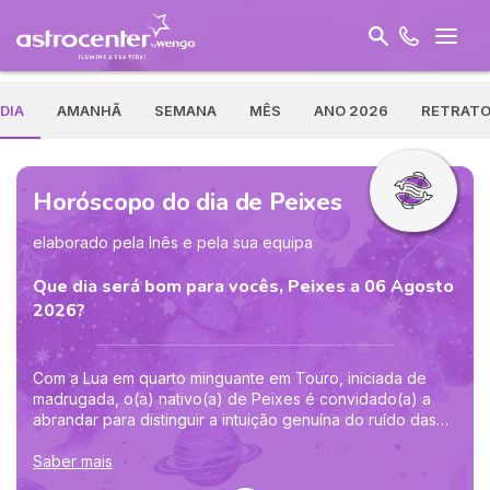
DIA
AMANHÃ
SEMANA
MÊS
ANO 2026
RETRAT
Horóscopo do dia de Peixes
elaborado pela Inês e pela sua equipa
Que dia será bom para vocês, Peixes a 06 Agosto
2026?
Com a Lua em quarto minguante em Touro, iniciada de
madrugada, o(a) nativo(a) de Peixes é convidado(a) a
abrandar para distinguir a intuição genuína do ruído das
preocupações. O dia favorece arrumações discretas: uma
gaveta, uma promessa antiga, um pensamento que já
Saber mais
pesa demasiado. Ao fim da tarde, Vénus prepara a