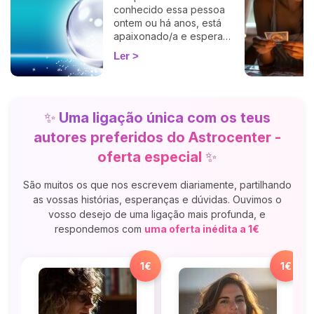
signo a signo, para retomar
conhecido essa pessoa
o ritmo com suavidade e,
ontem ou há anos, está
sobretudo, com um sorriso.
apaixonado/a e espera
desesperadamente por um
Ler
telefonema ou uma
mensagem? Mas, nem sinal
de vida… Será que essa
pessoa nutre os mesmos
✨
Uma ligação única com os teus
sentimentos por si? Estará a
pensar em si neste
autores preferidos do Astrocenter -
momento?
oferta especial
✨
São muitos os que nos escrevem diariamente, partilhando
as vossas histórias, esperanças e dúvidas. Ouvimos o
vosso desejo de uma ligação mais profunda, e
respondemos com
uma oferta inédita a 1€
1€
1€