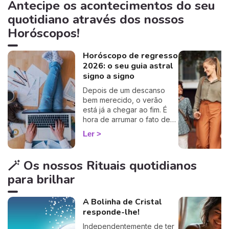
Antecipe os acontecimentos do seu
quotidiano através dos nossos
Horóscopos!
Horóscopo de regresso
2026: o seu guia astral
signo a signo
Depois de um descanso
bem merecido, o verão
está já a chegar ao fim. É
hora de arrumar o fato de
banho, ainda um pouco
Ler
húmido no fundo do
armário, confesse 😏, e de
dizer adeus às sestas na
🪄 Os nossos Rituais quotidianos
rede de descanso. O
para brilhar
tumulto do quotidiano
regressa a galope: trabalho,
família, vida amorosa… Mas
A Bolinha de Cristal
respire fundo, não volta a
responde-lhe!
bordo sozinho(a)! Preparei-
lhe o seu roteiro astral,
Independentemente de ter