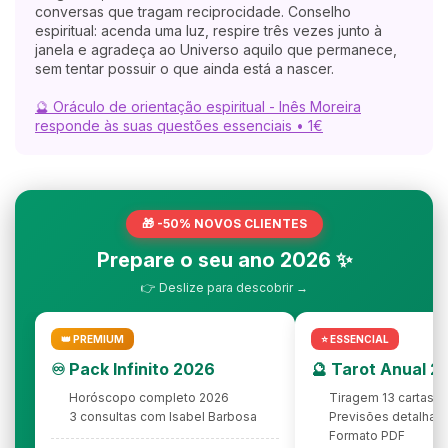
conversas que tragam reciprocidade. Conselho
espiritual: acenda uma luz, respire três vezes junto à
janela e agradeça ao Universo aquilo que permanece,
sem tentar possuir o que ainda está a nascer.
🔮 Oráculo de orientação espiritual - Inês Moreira
responde às suas questões essenciais • 1€
🎁 -50% NOVOS CLIENTES
Prepare o seu ano 2026 ✨
👉 Deslize para descobrir →
👑 PREMIUM
⭐ ESSENCIAL
♾️ Pack Infinito 2026
🔮 Tarot Anual 2
Horóscopo completo 2026
Tiragem 13 cartas
3 consultas com Isabel Barbosa
Previsões detalhad
Formato PDF