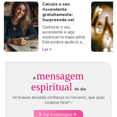
Calcule o seu
Ascendente
gratuitamente:
Surpreenda-se!
Conhecer o seu
ascendente é algo
essencial no mapa astral.
Este poderá ajudá-lo a
compreender o porquê de
Ler
alguns comportamentos e
que imagem transmite aos
outros… Calcule o seu
ascendente gratuitamente e
descubra como este
mensagem
influencia o seu Signo Solar
A
e as suas relações. É um
espiritual
cálculo simples e fiável a
do dia
100%, apenas precisa de
ter a hora e o local do seu
Se tivesse absoluta confiança no Universo, que ação
nascimento.
corajosa faria?✨
Ler a mensagem 🌟